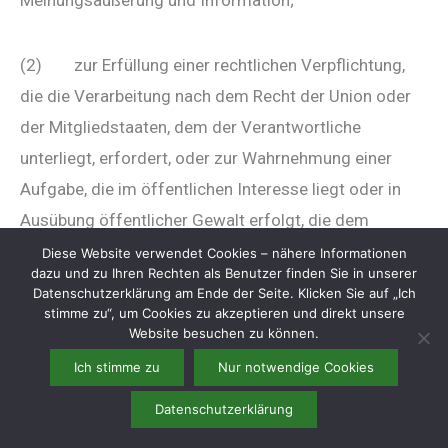
(2) zur Erfüllung einer rechtlichen Verpflichtung,
die die Verarbeitung nach dem Recht der Union oder
der Mitgliedstaaten, dem der Verantwortliche
unterliegt, erfordert, oder zur Wahrnehmung einer
Aufgabe, die im öffentlichen Interesse liegt oder in
Ausübung öffentlicher Gewalt erfolgt, die dem
Verantwortlichen übertragen wurde;
Diese Website verwendet Cookies – nähere Informationen
dazu und zu Ihren Rechten als Benutzer finden Sie in unserer
Datenschutzerklärung am Ende der Seite. Klicken Sie auf „Ich
stimme zu“, um Cookies zu akzeptieren und direkt unsere
(3) aus Gründen des öffentlichen Interesses im
Website besuchen zu können.
Bereich der öffentlichen Gesundheit gemäß Art. 9
Ich stimme zu
Nur notwendige Cookies
Abs. 2 lit. h und i sowie Art. 9 Abs. 3 DSGVO;
Datenschutzerklärung
(4) für im öffentlichen Interesse liegende